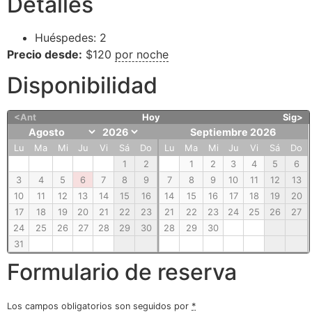
Detalles
Huéspedes:
2
Precio desde:
$
120
por noche
Disponibilidad
<Ant
Hoy
Sig>
Septiembre 2026
Lu
Ma
Mi
Ju
Vi
Sá
Do
Lu
Ma
Mi
Ju
Vi
Sá
Do
1
2
1
2
3
4
5
6
3
4
5
6
7
8
9
7
8
9
10
11
12
13
10
11
12
13
14
15
16
14
15
16
17
18
19
20
17
18
19
20
21
22
23
21
22
23
24
25
26
27
24
25
26
27
28
29
30
28
29
30
31
Formulario de reserva
Los campos obligatorios son seguidos por
*